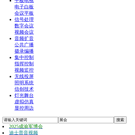
平板电视
电子白板
会议平板
信号处理
数字会议
视频会议
音频扩音
公共广播
摄录编播
集中控制
指挥控制
视频监控
无线投屏
照明系统
信创技术
灯光舞台
虚拟仿真
显控周边
2025成渝军博会
迪士普音视频