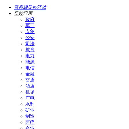
音视频显控活动
显控应用
政府
军工
应急
公安
司法
教育
电力
能源
电信
金融
交通
酒店
机场
广电
水利
矿业
制造
医疗
企业