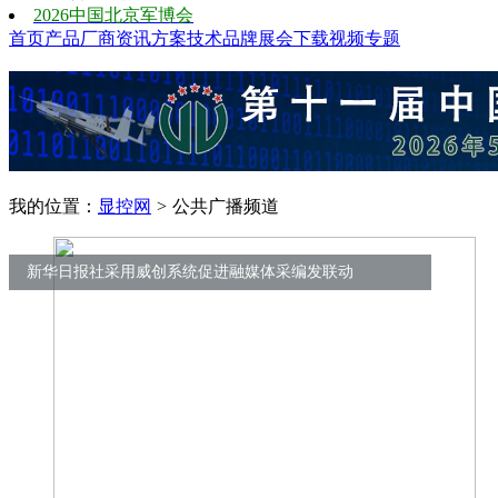
2026中国北京军博会
首页
产品
厂商
资讯
方案
技术
品牌
展会
下载
视频
专题
我的位置：
显控网
>
公共广播频道
新华日报社采用威创系统促进融媒体采编发联动