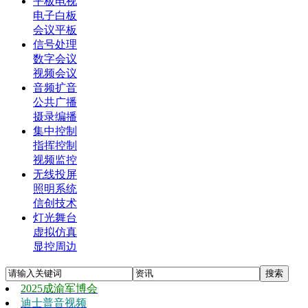
平板电视
电子白板
会议平板
信号处理
数字会议
视频会议
音频扩音
公共广播
摄录编播
集中控制
指挥控制
视频监控
无线投屏
照明系统
信创技术
灯光舞台
虚拟仿真
显控周边
2025成渝军博会
迪士普音视频