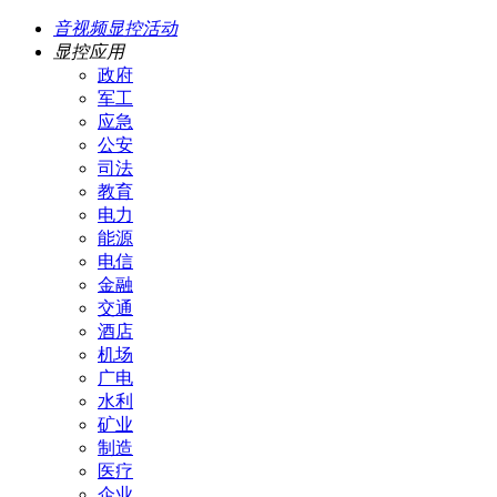
音视频显控活动
显控应用
政府
军工
应急
公安
司法
教育
电力
能源
电信
金融
交通
酒店
机场
广电
水利
矿业
制造
医疗
企业