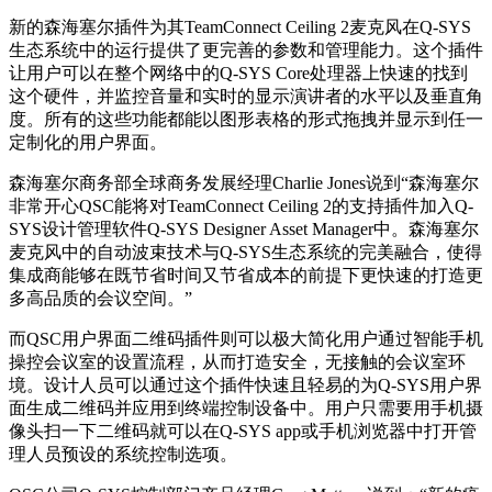
新的森海塞尔插件为其TeamCo
nnect Ceiling 2麦克风在Q-SYS
生态系统中的运行提供了更完善的参数和管理能力。这个插件
让用户可以在整个网络中的Q-SYS Core处理器上快速的找到
这个硬件，并监控音量和实时的显示演讲者的水平以及垂直角
度。所有的这些功能都能以图形表格的形式拖拽并显示到任一
定制化的用户界面。
森海塞尔商务部全球商务发展经理Charlie Jones说到“森海塞尔
非常开心QSC能将对TeamCo
nnect Ceiling 2的支持插件加入Q-
SYS设计管理软件Q-SYS Designer Asset Manager中。森海塞尔
麦克风中的自动波束技术与Q-SYS生态系统的完美融合，使得
集成商能够在既节省时间又节省成本的前提下更快速的打造更
多高品质的会议空间。”
而QSC用户界面二维码插件则可以极大简化用户通过智能手机
操控会议室的设置流程，从而打造安全，无接触的会议室环
境。设计人员可以通过这个插件快速且轻易的为Q-SYS用户界
面生成二维码并应用到终端控制设备中。用户只需要用手机摄
像头扫一下二维码就可以在Q-SYS app或手机浏览器中打开管
理人员预设的系统控制选项。