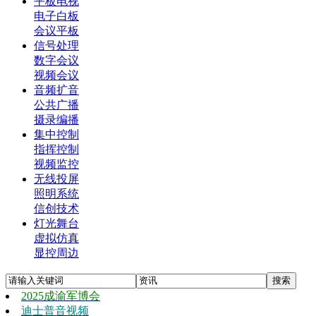
平板电视
电子白板
会议平板
信号处理
数字会议
视频会议
音频扩音
公共广播
摄录编播
集中控制
指挥控制
视频监控
无线投屏
照明系统
信创技术
灯光舞台
虚拟仿真
显控周边
2025成渝军博会
迪士普音视频