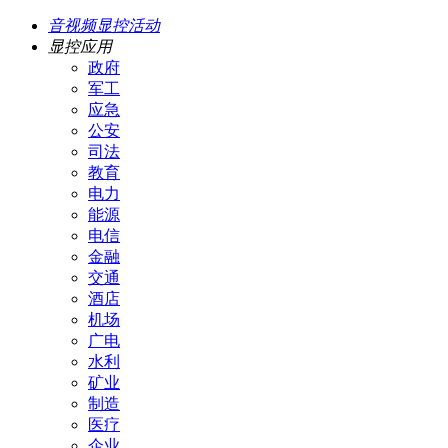
音视频显控活动
显控应用
政府
军工
应急
公安
司法
教育
电力
能源
电信
金融
交通
酒店
机场
广电
水利
矿业
制造
医疗
企业