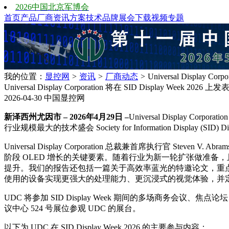
2026中国北京军博会
首页
产品
厂商
资讯
方案
技术
品牌
展会
下载
视频
专题
我的位置：
显控网
>
资讯
>
厂商动态
>
Universal Display
Universal Display Corporation 将在 SID Display We
2026-04-30
中国显控网
新泽西州尤因市 – 2026年4月29日 –
Universal Displa
行业规模最大的技术盛会 Society for Information Displ
Universal Display Corporation 总裁兼首席执行官 Ste
阶段 OLED 增长的关键要素。随着行业为新一轮扩张做准备，
提升。我们的报告还包括一篇关于高效率蓝光的特邀论文，重点
使用的设备实现更强大的处理能力、更沉浸式的视觉体验，并
UDC 将参加 SID Display Week 期间的多场商务
议中心 524 号展位参观 UDC 的展台。
以下为 UDC 在 SID Display Week 2026 的主要参与内容：