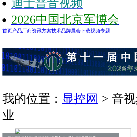
迪士普音视频
2026中国北京军博会
首页
产品
厂商
资讯
方案
技术
品牌
展会
下载
视频
专题
我的位置：
显控网
>
音视
业