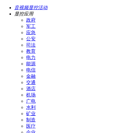
音视频显控活动
显控应用
政府
军工
应急
公安
司法
教育
电力
能源
电信
金融
交通
酒店
机场
广电
水利
矿业
制造
医疗
企业