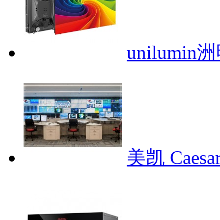
unilumi
美凯 Cae