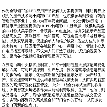
作为全球领军的LED应用产品及解决方案提供商，洲明携行业
领先的显示技术与小间距LED产品，也积极参与到云南白药的
智造升级事业中，全力为百年药企赋能。 此次洲明为云南白
药健康产业园区提供的UHPII小间距LED显示屏，以极具美感
的非对称式美学设计，曾获得2019红点奖。该系列显示产品更
凭借高灰度、高刷新率、饱和度高、可视角度大等卓越显示性
能，以及安装灵活、便捷的单人前维护以及U盾全方位防护等
突出特点，广泛应用于各地指挥中心、调度中心、管控中心及
广电演播室等场所，不仅为人们打造了独特、沉浸的视觉体
验，更为各行业精细化的管理提供了可能。
在云南白药中央指挥控制室，50平米洲明智慧大屏搭配可视化
解决方案，可对环境探测、生产数据、园区运营等信息进行实
时同步传输、显示，凭借高质量的图像显示效果，为产线生
产、园区运营等环节提供精准管理与决策支持，从而实现智慧
园区的高清可视化智慧管控。 此外，结合分布式坐席协作系
统，洲明智慧大屏还将作为从前端制膏取料、生产、包装，到
成品运输、入库，后端物流配送等多通道信息的集成交互设
备，实现内部资源的高效整合和部门合作的联动 ，从而激发
云南白药新的生命力。