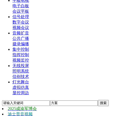
平板电视
电子白板
会议平板
信号处理
数字会议
视频会议
音频扩音
公共广播
摄录编播
集中控制
指挥控制
视频监控
无线投屏
照明系统
信创技术
灯光舞台
虚拟仿真
显控周边
2025成渝军博会
迪士普音视频