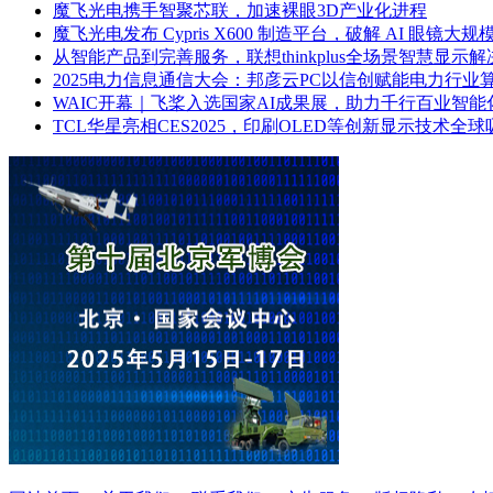
魔飞光电携手智聚芯联，加速裸眼3D产业化进程
魔飞光电发布 Cypris X600 制造平台，破解 AI 眼镜
从智能产品到完善服务，联想thinkplus全场景智慧显示解
2025电力信息通信大会：邦彦云PC以信创赋能电力行业
WAIC开幕｜飞桨入选国家AI成果展，助力千行百业智能
TCL华星亮相CES2025，印刷OLED等创新显示技术全球