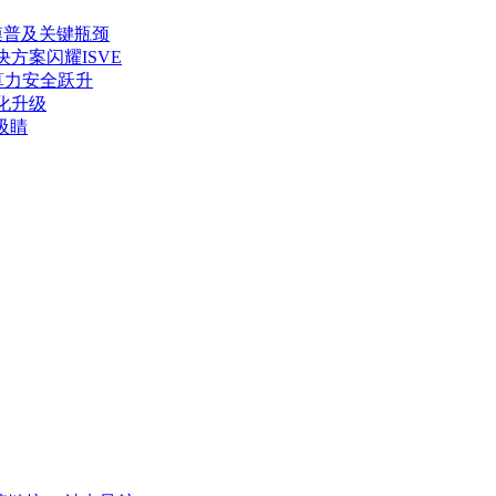
大规模普及关键瓶颈
决方案闪耀ISVE
算力安全跃升
化升级
吸睛