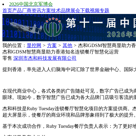
2026中国北京军博会
首页
产品
厂商
资讯
方案
技术
品牌
展会
下载
视频
专题
我的位置：
显控网
>
方案
>
其他
>
杰和GDSM智慧商显助力
杰和GDSM智慧商显助力香港知名连锁餐厅智慧化运营
零售
深圳市杰和科技发展有限公司
提到香港，率先进入人们脑海中词汇除了世界金融中心、国际大都市
在现代商业中心，各式各类的广告随处可见，数字广告已成为商业
眼球。现如今，数字智慧广告已成为各大品牌门店吸引客流的
杰和科技是Ruby Tuesday连锁餐厅智慧化项目的方案提
超大屏显示，使餐厅的商业环境和品牌形象得到了极大的提升
基于本次成功合作，Ruby Tuesday餐厅负责人表示：为