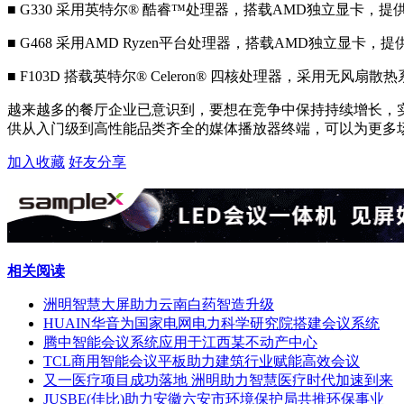
■ G330 采用英特尔® 酷睿™处理器，搭载AMD独立显卡，提
■ G468 采用AMD Ryzen平台处理器，搭载AMD独立显卡，
■ F103D 搭载英特尔® Celeron® 四核处理器，采用
越来越多的餐厅企业已意识到，要想在竞争中保持持续增长，
供从入门级到高性能品类齐全的媒体播放器终端，可以为更多
加入收藏
好友分享
相关阅读
洲明智慧大屏助力云南白药智造升级
HUAIN华音为国家电网电力科学研究院搭建会议系统
腾中智能会议系统应用于江西某不动产中心
TCL商用智能会议平板助力建筑行业赋能高效会议
又一医疗项目成功落地 洲明助力智慧医疗时代加速到来
JUSBE(佳比)助力安徽六安市环境保护局共推环保事业