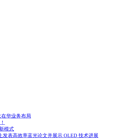
大在华业务布局
！
制新模式
y Week 2026 上发表高效率蓝光论文并展示 OLED 技术进展