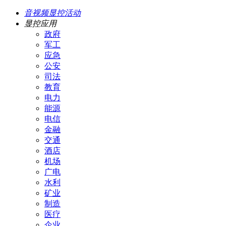
音视频显控活动
显控应用
政府
军工
应急
公安
司法
教育
电力
能源
电信
金融
交通
酒店
机场
广电
水利
矿业
制造
医疗
企业