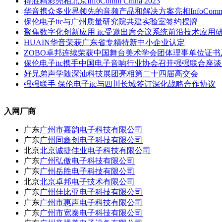
得胜精彩亮相北京InfoComm China 2023
华音携众多业界领先的音频产品和解决方案亮相InfoComm Chi
保伦电子itc与广州质量研究院共建实验室签约授牌
聚焦数字化创新应用 itc受邀出席会议系统前沿技术应用
HUAIN华音荣获广东省专精特新中小企业认定
ZOBO卓邦连续荣获中国舞台美术学会团体理事单位证
保伦电子itc携手中国电子音响行业协会召开强强联合座
好兄弟声学随深汕科技展团亮相第二十四届高交会
强强联手 保伦电子itc与四川长城签订深化战略合作协议
入网厂商
广东
广州市嘉韵电子科技有限公司
广东
广州同鑫创电子科技有限公司
北京
北京诚捷佳业电子科技有限公司
广东
广州弘傲电子科技有限公司
广东
广州岳胜电子科技有限公司
北京
北京卓邦电子技术有限公司
广东
广州佳比亚电子科技有限公司
广东
广州市惠声电子科技有限公司
广东
广州市宽泰电子科技有限公司