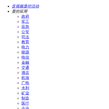
音视频显控活动
显控应用
政府
军工
应急
公安
司法
教育
电力
能源
电信
金融
交通
酒店
机场
广电
水利
矿业
制造
医疗
企业