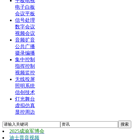
平板电视
电子白板
会议平板
信号处理
数字会议
视频会议
音频扩音
公共广播
摄录编播
集中控制
指挥控制
视频监控
无线投屏
照明系统
信创技术
灯光舞台
虚拟仿真
显控周边
2025成渝军博会
迪士普音视频