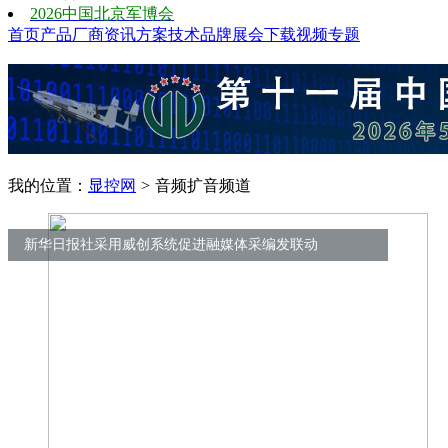
2026中国北京军博会
首页
产品
厂商
资讯
方案
技术
品牌
展会
下载
视频
专题
我的位置：
显控网
>
音频扩音频道
新华日报社采用威创系统促进融媒体采编发联动