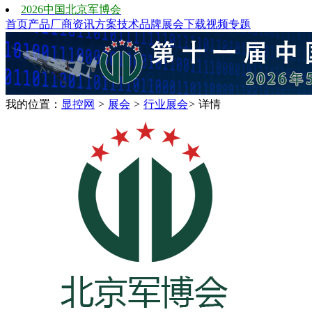
2026中国北京军博会
首页
产品
厂商
资讯
方案
技术
品牌
展会
下载
视频
专题
我的位置：
显控网
>
展会
>
行业展会
>
详情