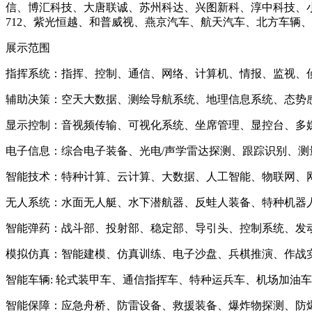
信、博汇科技、大唐联诚、苏州科达、兴图新科、淳中科技、
712、紫光恒越、和普威视、燕京汽车、航天汽车、北方车辆、
展示范围
指挥系统：指挥、控制、通信、网络、计算机、情报、监视、
辅助决策：空天大数据、测绘导航系统、地理信息系统、态势
显示控制：音视频传输、可视化系统、坐席管理、显控台、多
电子信息：综合电子装备、光电/声学雷达探测、跟踪识别、测
智能技术：特种计算、云计算、大数据、人工智能、物联网、
无人系统：水面无人艇、水下潜航器、反蛙人装备、特种机器
智能弹药：战斗部、投射部、稳定部、导引头、控制系统、发
模拟仿真：智能建模、仿真训练、电子沙盘、兵棋推演、作战实
智能车辆: 轮式装甲车、通信指挥车、特种运兵车、机场加油
智能保障：应急舟桥、防雷设备、救援装备、爆炸物探测、防