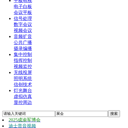
平板电视
电子白板
会议平板
信号处理
数字会议
视频会议
音频扩音
公共广播
摄录编播
集中控制
指挥控制
视频监控
无线投屏
照明系统
信创技术
灯光舞台
虚拟仿真
显控周边
2025成渝军博会
迪士普音视频