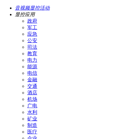
音视频显控活动
显控应用
政府
军工
应急
公安
司法
教育
电力
能源
电信
金融
交通
酒店
机场
广电
水利
矿业
制造
医疗
企业