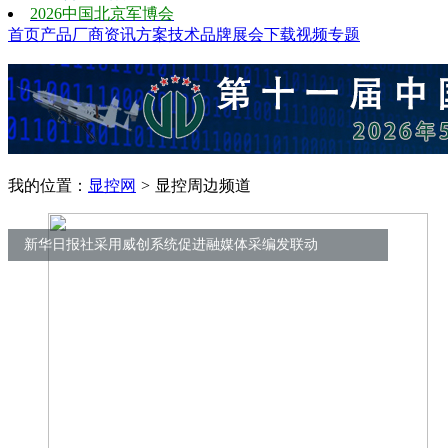
2026中国北京军博会
首页
产品
厂商
资讯
方案
技术
品牌
展会
下载
视频
专题
我的位置：
显控网
>
显控周边频道
新华日报社采用威创系统促进融媒体采编发联动