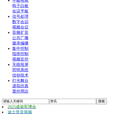
平板电视
电子白板
会议平板
信号处理
数字会议
视频会议
音频扩音
公共广播
摄录编播
集中控制
指挥控制
视频监控
无线投屏
照明系统
信创技术
灯光舞台
虚拟仿真
显控周边
2025成渝军博会
迪士普音视频