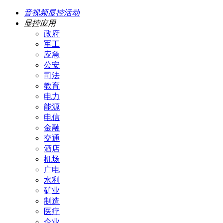
音视频显控活动
显控应用
政府
军工
应急
公安
司法
教育
电力
能源
电信
金融
交通
酒店
机场
广电
水利
矿业
制造
医疗
企业