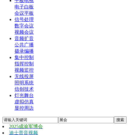
平板电视
电子白板
会议平板
信号处理
数字会议
视频会议
音频扩音
公共广播
摄录编播
集中控制
指挥控制
视频监控
无线投屏
照明系统
信创技术
灯光舞台
虚拟仿真
显控周边
2025成渝军博会
迪士普音视频