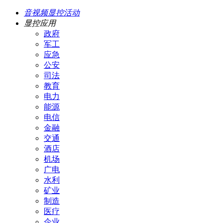
音视频显控活动
显控应用
政府
军工
应急
公安
司法
教育
电力
能源
电信
金融
交通
酒店
机场
广电
水利
矿业
制造
医疗
企业