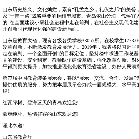
山东历史悠久、文化灿烂，素有“孔孟之乡，礼仪之邦”的美
家“一带一路”战略重要的枢纽型城市。青岛依山旁海、气候宜
的“在全面建设小康社会进程中走在前列，在社会主义现代化
开创新时代现代化强省建设新局面。
山东是教育大省，现有各级各类学校33055所。在校学生177
改革创新，不断激发教育发展活力。2019年，我省将以习近
走在前列、一个全面开创”的目标定位，坚持稳中求进工作总
党的建设、安全稳定、教师队伍建设基础，强化改革创新、对
平得到更大提升，加快推进现化化教育强省建设，办好人民满意
第77届中国教育装备展示会，将以“展示、交流、合作、发展
提供优质的服务，努力把本届展示会办成一届规模大、水平高的
煌!
红瓦绿树、碧海蓝天的青岛欢迎您!
豪爽纯朴、热情好客的山东欢迎您!
谨此奉邀!
山东省教育厅