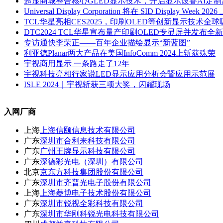
超显商城整合核心GLED显示技术，开启显示设备AI定
Universal Display Corporation 将在 SID Displa
TCL华星亮相CES2025，印刷OLED等创新显示技术全球
DTC2024 TCL华星宣布量产印刷OLED专显屏并发布全
专访通快李荣正——百年企业描绘显示“新蓝图”
利亚德Planar两大产品在美国InfoComm 2024上斩获殊荣
宇视商用显示 一条路走了12年
宇视科技亮相行家说LED显示应用分析会暨应用示范展
ISLE 2024｜宇视斩获三项大奖，闪耀现场
入网厂商
上海
上海信颐信息技术有限公司
广东
深圳市合利来科技有限公司
广东
广州王牌显示科技有限公司
广东
深德彩光电（深圳）有限公司
北京
京东方科技集团股份有限公司
广东
深圳市齐普光电子股份有限公司
上海
上海菱博电子技术股份有限公司
广东
深圳市锐视全彩科技有限公司
广东
深圳市华刚科锐光电科技有限公司