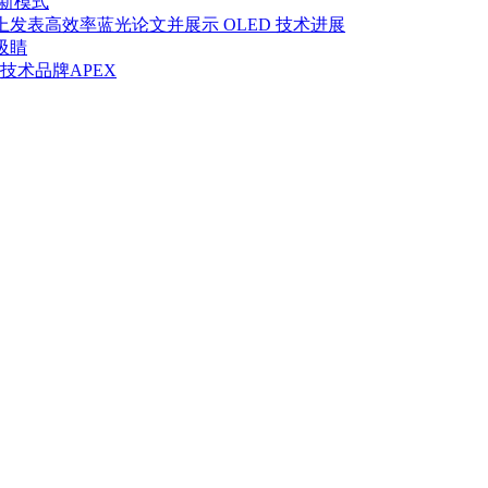
制新模式
y Week 2026 上发表高效率蓝光论文并展示 OLED 技术进展
吸睛
新技术品牌APEX