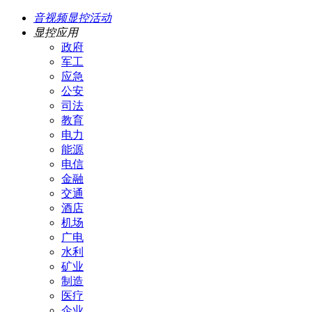
音视频显控活动
显控应用
政府
军工
应急
公安
司法
教育
电力
能源
电信
金融
交通
酒店
机场
广电
水利
矿业
制造
医疗
企业