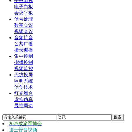
平板电视
电子白板
会议平板
信号处理
数字会议
视频会议
音频扩音
公共广播
摄录编播
集中控制
指挥控制
视频监控
无线投屏
照明系统
信创技术
灯光舞台
虚拟仿真
显控周边
2025成渝军博会
迪士普音视频