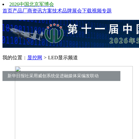
2026中国北京军博会
首页
产品
厂商
资讯
方案
技术
品牌
展会
下载
视频
专题
我的位置：
显控网
>
LED显示频道
新华日报社采用威创系统促进融媒体采编发联动