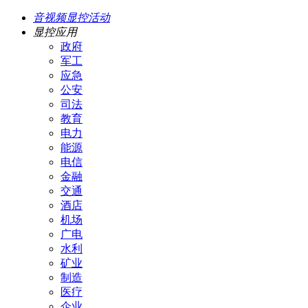
音视频显控活动
显控应用
政府
军工
应急
公安
司法
教育
电力
能源
电信
金融
交通
酒店
机场
广电
水利
矿业
制造
医疗
企业