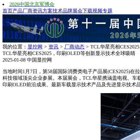
2026中国北京军博会
首页
产品
厂商
资讯
方案
技术
品牌
展会
下载
视频
专题
我的位置：
显控网
>
资讯
>
厂商动态
>
TCL华星亮相CES20
TCL华星亮相CES2025，印刷OLED等创新显示技术全球吸睛
2025-01-08
中国显控网
当地时间1月7日，第58届国际消费类电子产品展(CES202
科技领域顶尖企业参展。本届展会，TCL华星携涵盖电视、车
印刷OLED前沿成果、最新车载显示技术产品及先进显示技术品