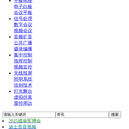
平板电视
电子白板
会议平板
信号处理
数字会议
视频会议
音频扩音
公共广播
摄录编播
集中控制
指挥控制
视频监控
无线投屏
照明系统
信创技术
灯光舞台
虚拟仿真
显控周边
2025成渝军博会
迪士普音视频