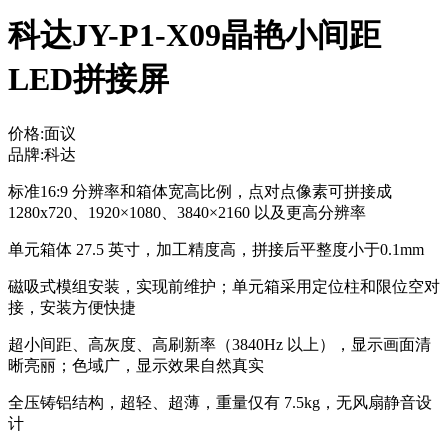
科达JY-P1-X09晶艳小间距
LED拼接屏
价格:面议
品牌:科达
标准16:9 分辨率和箱体宽高比例，点对点像素可拼接成
1280
x720、1920×1080、3840×2160 以及更高分辨率
单元箱体 27.5 英寸，加工精度高，拼接后平整度小于0.1mm
磁吸式模组安装，实现前维护；单元箱采用定位柱和限位空对
接，安装方便快捷
超小间距、高灰度、高刷新率（3840Hz 以上），显示画面清
晰亮丽；色域广，显示效果自然真实
全压铸铝结构，超轻、超薄，重量仅有 7.5kg，无风扇静音设
计