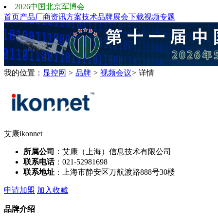
2026中国北京军博会
首页
产品
厂商
资讯
方案
技术
品牌
展会
下载
视频
专题
我的位置：
显控网
>
品牌
>
视频会议
>
详情
艾康ikonnet
所属公司
：艾康（上海）信息技术有限公司
联系电话
：021-52981698
联系地址
：上海市静安区万航渡路888号30楼
申请加盟
加入收藏
品牌介绍