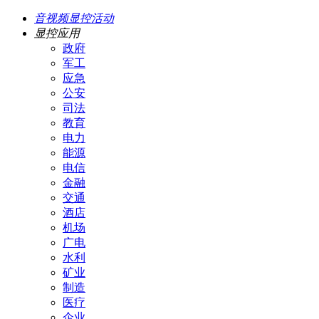
音视频显控活动
显控应用
政府
军工
应急
公安
司法
教育
电力
能源
电信
金融
交通
酒店
机场
广电
水利
矿业
制造
医疗
企业