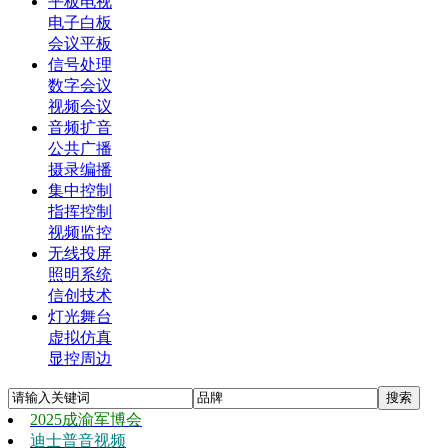
平板电视
电子白板
会议平板
信号处理
数字会议
视频会议
音频扩音
公共广播
摄录编播
集中控制
指挥控制
视频监控
无线投屏
照明系统
信创技术
灯光舞台
虚拟仿真
显控周边
2025成渝军博会
迪士普音视频