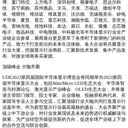
博、厦门特仪、上方电子、深圳创维、视睿电子、思达尔科
技、苏宁易购、苏州惠晶、天马、天准、万福达、微组半导
体、维斯特、维信诺、维真显示、沃尔德、无锡视美乐、矽电
半导体、夏普、显芯、显芯科技、湘能华磊、芯视元、亚世光
电、壹纳光电、优地科技、友达、展日、长虹、臻像、志芯微
电子、致晶科技、中电熊猫、中科极光等半导体显示行业全产
业链企业参展，展商展台更是荟萃了各类时下新潮热门的科技
产品，致力于打造前沿的未来生活体验。各大企业将共聚显示
行业大展，挖掘显示行业商机，汇聚新技术发展、集中产品发
布、对接全球商务买家团。
顶级峰会 大咖齐聚
UDE2023第四届国际半导体显示博览会将同期举办2023第四
届半导体显示大会，包括Mini/Micro LED生态大会、半导体智
造与封测论坛、激光显示产业峰会、OLED生态大会，并将邀
请主管部门领导、院士专家、企业领袖、投融资机构代表、买
家团等专业人士参与交流，汇聚顶级行业大咖共同打造显示行
业嘉年华。作为新型显示行业最高规格的盛会，大会齐聚产业
链上中下游企业，对行业发展现状及未来趋势进行权威解读与
探索，为产业转型升级提供新的方向，促进全球产业链上下游
的合作交流与联合创新。