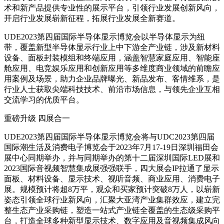
术和新产品提供专业性的展示平台，引领行业发展创新风向，
开启行业发展崭新征程，拓展行业发展全新赛道。
UDE2023第四届国际半导体显示博览会以半导体显示为纽
带，覆盖新型半导体显示行业上中下游全产业链，涉及新材料
设备、面板封装模组和终端应用，涵盖智慧家庭应用、智能座
舱应用、电竞娱乐应用和创新应用等多维度商业领域的前瞻应
用案例及场景，助力企业品牌曝光、新品发布、客情维系，是
行业人士获取尖端科技技术、前沿市场信息，与领先企业互相
交流学习的优质平台。
重磅升级 四展合一
UDE2023第四届国际半导体显示博览会将与UDC2023第四届
国际潮生活及消费电子博览会于2023年7月17-19日深圳福田会
展中心同期举办，并与同期举办的第十二届深圳国际LED展和
2023国际音视频智慧集成展强强联手，四大展会IP拉通了显示
面板、材料设备、显示技术、视听音频、商业应用、消费电子
展。规模预计将超8万平，观众和买家预计突破8万人，以崭新
姿态引领全球行业新风向，汇聚大亚湾产业集群效应，建立完
整生态产业采购链，塑造一站式产业链全覆盖的生态级采购平
台，打造全球多种新型显示技术、数字应用及音视频集成风向