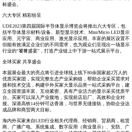
标盛会。
六大专区 精彩纷呈
UDE2023第四届国际半导体显示博览会将推出六大专区，包
括半导体显示材料/设备、新型显示技术、Mini/Micro LED显示
应用、元宇宙、商业应用、激光显示应用。丰富的展区设置不
但能有效满足企业们的不同需求，也为观众们呈现出一场显示
行业的“饕餮盛宴”，打造产业链上中下游一站式展示平台。
全球买家 共享盛会
本届展会最大的亮点将引进全球线上线下80余国家超2万人的
优质买家团，实现完整生态产业采购链，帮助企业采买需求对
接和技术交流，构建中外买家大显示品类一站式采购平台，建
立全国资源丰富、互动紧密、具有产业活力的显示采买优质平
台。买家可以深入产业腹地，实现前店后厂、高效和企业对
接。深港高铁14分钟可达香港，与世界无缝接轨，协助企业达
成品牌和商贸两大目标。
海内外买家来自LED行业相关代理商、经销商、贸易商，租赁
商、广播广电、系统集成、数字应用（商业显示）、安防、广