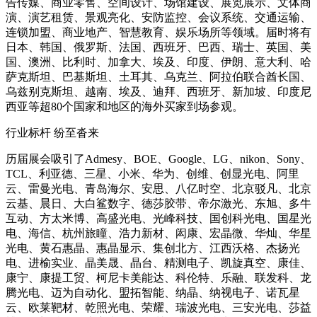
告传媒、商业零售、空间设计、场馆建设、展览展示、文体商
演、演艺租赁、景观亮化、安防监控、会议系统、交通运输、
连锁加盟、商业地产、智慧教育、娱乐场所等领域。届时将有
日本、韩国、俄罗斯、法国、西班牙、巴西、瑞士、英国、美
国、澳洲、比利时、加拿大、埃及、印度、伊朗、意大利、哈
萨克斯坦、巴基斯坦、土耳其、乌克兰、阿拉伯联合酋长国、
乌兹别克斯坦、越南、埃及、迪拜、西班牙、新加坡、印度尼
西亚等超80个国家和地区的海外买家到场参观。
行业标杆 纷至沓来
历届展会吸引了Admesy、BOE、Google、LG、nikon、Sony、
TCL、利亚德、三星、小米、华为、创维、创显光电、阿里
云、雷曼光电、青岛海尔、安思、八亿时空、北京驳凡、北京
云基、晨日、大白鲨数字、德莎胶带、帝尔激光、东旭、多牛
互动、方太米博、高盛光电、光峰科技、国创科光电、国星光
电、海信、杭州旅瞳、浩力新材、闳康、宏晶微、华灿、华星
光电、黄石惠晶、惠晶显示、集创北方、江西沃格、杰扬光
电、进榆实业、晶美晟、晶台、精测电子、凯旋真空、康佳、
康宁、康提工贸、柯尼卡美能达、科伦特、乐融、联发科、龙
腾光电、迈为自动化、盟拓智能、纳晶、纳视电子、诺瓦星
云、欧莱靶材、乾照光电、荣耀、瑞波光电、三安光电、莎益