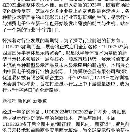
在2022业绩整体表现不佳。而进入崭新的2023年，随着市场经
济的缓慢复苏，笼罩在众多企业身上的灰色阴霾逐渐褪去，各
种新技术新产品的出现彰显出行业五彩斑斓的生气，显示行业
与消费电子业在新一年也开始焕发出蓬勃的朝气与生机，站在
了一个新的行业“十字路口”。
怀揣着对行业发展的新期待，为了探寻行业前进的新方向，
UDE2023如期而至，展会将正式启用全新名称：“UDE2023第
四届国际半导体显示博览会”，彰显以半导体技术为基础的新
型显示技术领域这一展会核心，顺应市场趋势，展示当前市场
主流的各种新型显示产品及未来显示应用的新趋势。本届展会
由中国电子视像行业协会指导、上海舜联会展有限公司和深圳
优迪易科技有限公司联合主办，于2023年7月17-19日在深圳福
田会展中心举办，旨在打造显示行业上中下游重量级IP，成为
行业“十字路口”的全新路标。
新征程 新风向 新赛道
经过一年多的筹备，UDE2022与UDE2023合并举办，将汇集
新型显示行业沉淀两年的创新技术、产品与应用。本届
UDE2023将开启全新主题“新征程、新风向、新赛道”，聚焦前
沿显示技术和前瞻商业应用两大板块，为全球显示行业的新技