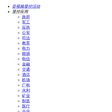
音视频显控活动
显控应用
政府
军工
应急
公安
司法
教育
电力
能源
电信
金融
交通
酒店
机场
广电
水利
矿业
制造
医疗
企业