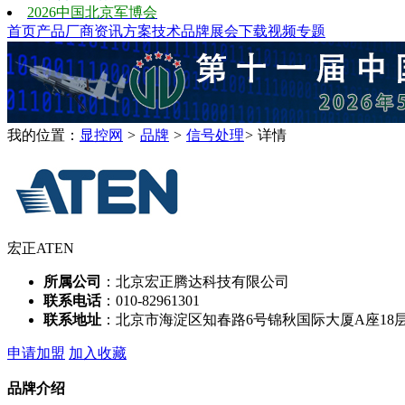
2026中国北京军博会
首页
产品
厂商
资讯
方案
技术
品牌
展会
下载
视频
专题
我的位置：
显控网
>
品牌
>
信号处理
>
详情
宏正ATEN
所属公司
：北京宏正腾达科技有限公司
联系电话
：010-82961301
联系地址
：北京市海淀区知春路6号锦秋国际大厦A座18
申请加盟
加入收藏
品牌介绍