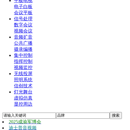
平板电视
电子白板
会议平板
信号处理
数字会议
视频会议
音频扩音
公共广播
摄录编播
集中控制
指挥控制
视频监控
无线投屏
照明系统
信创技术
灯光舞台
虚拟仿真
显控周边
2025成渝军博会
迪士普音视频