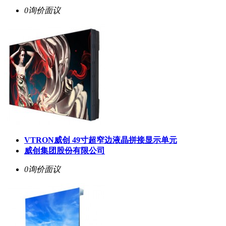
0询价
面议
VTRON威创 49寸超窄边液晶拼接显示单元
威创集团股份有限公司
0询价
面议