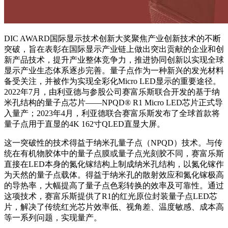
DIC AWARD国际显示技术创新大奖聚焦产业创新技术的不断
突破，旨在表彰在国际显示产业链上做出突出贡献的企业和创
新产品技术，提升产业整体竞争力，推进协同创新以实现全球
显示产业生态体系逐步完善。量子点作为一种新兴的发光材料
备受关注，并被作为实现全彩化Micro LED显示的重要途径。
2022年7月，由利亚德与参股公司赛富乐斯联合开发的基于纳
米孔结构的量子点芯片——NPQD® R1 Micro LED芯片正式导
入量产；2023年4月，利亚德联合赛富乐斯发布了全球首款将
量子点用于直显的4K 162寸QLED直显大屏。
这一突破性的技术得益于纳米孔量子点（NPQD）技术。与传
统在有机物胶体中的量子点膜或量子点光刻胶不同，赛富乐斯
直接在LED本身的氮化镓结构上制成纳米孔结构，以氮化镓作
为天然的量子点载体。得益于纳米孔的散射效应和氮化镓极高
的导热率，大幅提高了量子点色彩转换的效率及可靠性。通过
这项技术，赛富乐斯提供了R1的红光原位封装量子点LED芯
片，解决了传统红光芯片效率低、视角差、温度敏感、成本高
等一系列问题，实现量产。