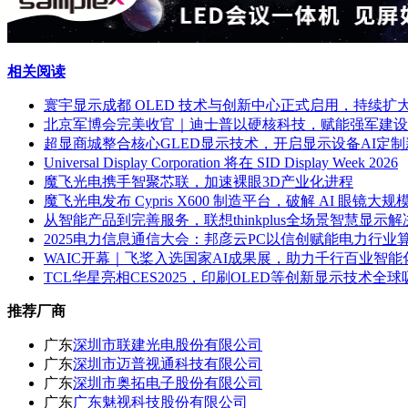
相关阅读
寰宇显示成都 OLED 技术与创新中心正式启用，持续扩
北京军博会完美收官｜迪士普以硬核科技，赋能强军建设
超显商城整合核心GLED显示技术，开启显示设备AI定
Universal Display Corporation 将在 SID Display Week 2026
魔飞光电携手智聚芯联，加速裸眼3D产业化进程
魔飞光电发布 Cypris X600 制造平台，破解 AI 眼镜大规
从智能产品到完善服务，联想thinkplus全场景智慧显示解
2025电力信息通信大会：邦彦云PC以信创赋能电力行业
WAIC开幕｜飞桨入选国家AI成果展，助力千行百业智能
TCL华星亮相CES2025，印刷OLED等创新显示技术全球
推荐厂商
广东
深圳市联建光电股份有限公司
广东
深圳市迈普视通科技有限公司
广东
深圳市奥拓电子股份有限公司
广东
广东魅视科技股份有限公司