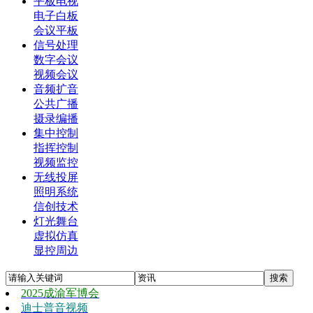
平板电视
电子白板
会议平板
信号处理
数字会议
视频会议
音频扩音
公共广播
摄录编播
集中控制
指挥控制
视频监控
无线投屏
照明系统
信创技术
灯光舞台
虚拟仿真
显控周边
2025成渝军博会
迪士普音视频