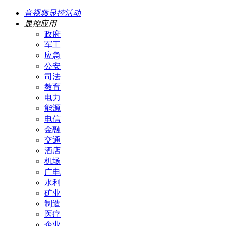
音视频显控活动
显控应用
政府
军工
应急
公安
司法
教育
电力
能源
电信
金融
交通
酒店
机场
广电
水利
矿业
制造
医疗
企业