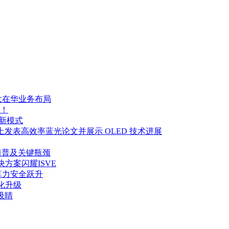
大在华业务布局
！
制新模式
y Week 2026 上发表高效率蓝光论文并展示 OLED 技术进展
大规模普及关键瓶颈
决方案闪耀ISVE
算力安全跃升
化升级
吸睛