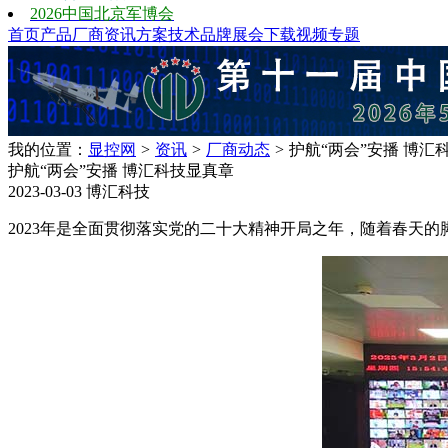
2026中国北京军博会
首页
产品
厂商
资讯
方案
技术
品牌
展会
下载
视频
专题
我的位置：
显控网
>
资讯
>
厂商动态
>
护航“两会”安播 博汇
护航“两会”安播 博汇科技显真章
2023-03-03
博汇科技
2023年是全面贯彻落实党的二十大精神开局之年，随着春天的