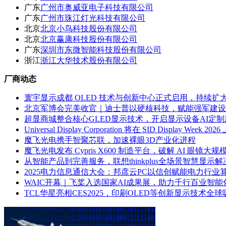
广东
广州市奥威亚电子科技有限公司
广东
广州市珠江灯光科技有限公司
北京
北京小鸟科技股份有限公司
北京
北京赢康科技股份有限公司
广东
深圳市东微智能科技股份有限公司
浙江
浙江大华技术股份有限公司
厂商动态
寰宇显示成都 OLED 技术与创新中心正式启用，持续扩
北京军博会完美收官｜迪士普以硬核科技，赋能强军建设
超显商城整合核心GLED显示技术，开启显示设备AI定
Universal Display Corporation 将在 SID Displa
魔飞光电携手智聚芯联，加速裸眼3D产业化进程
魔飞光电发布 Cypris X600 制造平台，破解 AI 眼镜
从智能产品到完善服务，联想thinkplus全场景智慧显示解
2025电力信息通信大会：邦彦云PC以信创赋能电力行业
WAIC开幕｜飞桨入选国家AI成果展，助力千行百业智能
TCL华星亮相CES2025，印刷OLED等创新显示技术全球