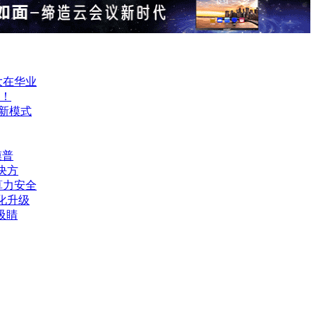
大在华业
！
制新模式
模普
决方
算力安全
化升级
吸睛