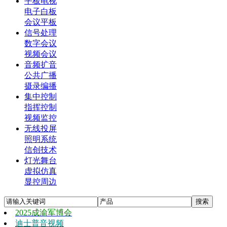
平板电视
电子白板
会议平板
信号处理
数字会议
视频会议
音频扩音
公共广播
摄录编播
集中控制
指挥控制
视频监控
无线投屏
照明系统
信创技术
灯光舞台
虚拟仿真
显控周边
2025成渝军博会
迪士普音视频