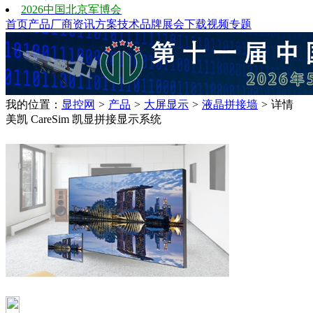
2026中国北京军博会
首页
产品
厂商
资讯
方案
技术
品牌
展会
下载
视频
专题
我的位置：
显控网
>
产品
>
大屏显示
>
液晶拼接墙
>
详情
美凯 CareSim 凯显拼接显示系统