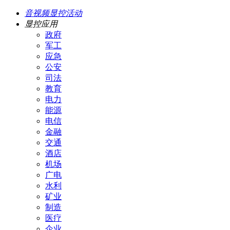
音视频显控活动
显控应用
政府
军工
应急
公安
司法
教育
电力
能源
电信
金融
交通
酒店
机场
广电
水利
矿业
制造
医疗
企业