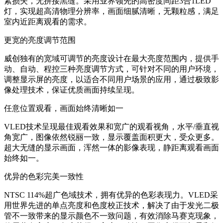
素损失，无拼接黑缝。采用业界领先的高密度间距3合1LED
灯，实现超高清物理分辨率，画面细腻清晰，无颗粒感，满足
室内近距离观看的需求。
更宽的亮度调节范围
威创独有的宽域可调节的亮度设计在最大亮度范围内，提供手
动、自动、程控三种亮度调节方式，可针对不同的用户环境，
调整显示屏的亮度，以适合不同用户场景的应用，通过极致影
像处理技术，保证优质画面持续呈现。
任意位置观看，画面始终清晰如一
VLED技术呈现最佳观看效果和宽广的观看视角，水平/垂直视
角宽广，图像依然锐丽一致，显示覆盖面积更大，受众更多。
超大无缝的显示画面，浑然一体的影像表现，静距离观看画面
始终如一。
优异的色彩完美一致性
NTSC 114%超广色域技术，拥有优异的色彩表现力。VLED采
用世界先进的单点亮度和色度校正技术，解决了由于发光二极
管不一致带来的显示颜色不一致问题，有效消除马赛克现象，