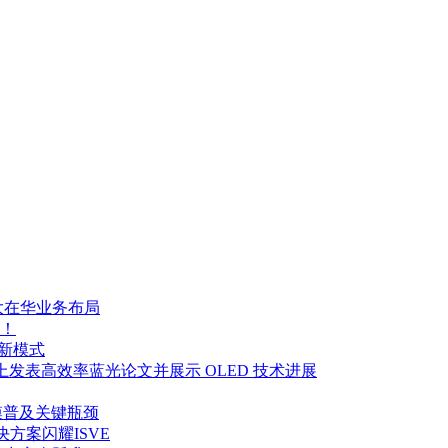
大在华业务布局
！
制新模式
y Week 2026 上发表高效率蓝光论文并展示 OLED 技术进展
大规模普及关键瓶颈
决方案闪耀ISVE