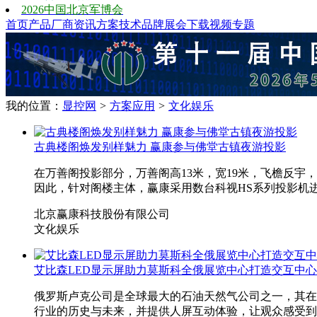
2026中国北京军博会
首页
产品
厂商
资讯
方案
技术
品牌
展会
下载
视频
专题
我的位置：
显控网
>
方案应用
>
文化娱乐
古典楼阁焕发别样魅力 赢康参与佛堂古镇夜游投影
在万善阁投影部分，万善阁高13米，宽19米，飞檐反
因此，针对阁楼主体，赢康采用数台科视HS系列投影机
北京赢康科技股份有限公司
文化娱乐
艾比森LED显示屏助力莫斯科全俄展览中心打造交互中心
俄罗斯卢克公司是全球最大的石油天然气公司之一，其在
行业的历史与未来，并提供人屏互动体验，让观众感受到