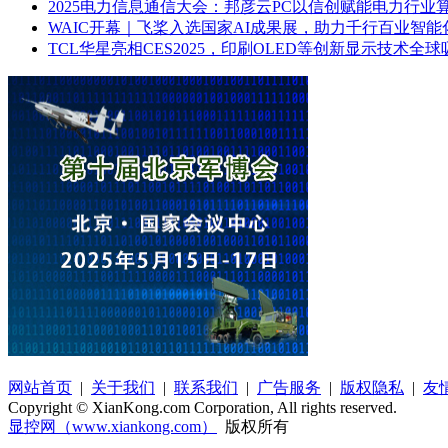
2025电力信息通信大会：邦彦云PC以信创赋能电力行业
WAIC开幕｜飞桨入选国家AI成果展，助力千行百业智能
TCL华星亮相CES2025，印刷OLED等创新显示技术全球
网站首页
|
关于我们
|
联系我们
|
广告服务
|
版权隐私
|
友
Copyright © XianKong.com Corporation, All rights reserved.
显控网（www.xiankong.com）
版权所有